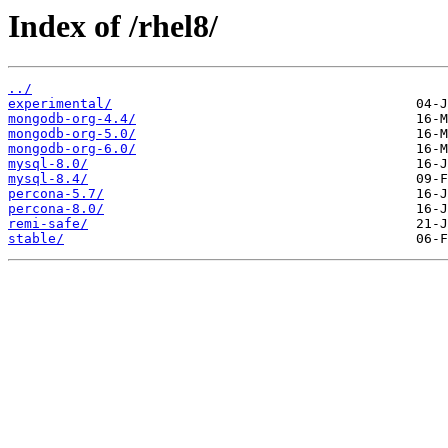
Index of /rhel8/
../
experimental/
mongodb-org-4.4/
mongodb-org-5.0/
mongodb-org-6.0/
mysql-8.0/
mysql-8.4/
percona-5.7/
percona-8.0/
remi-safe/
stable/